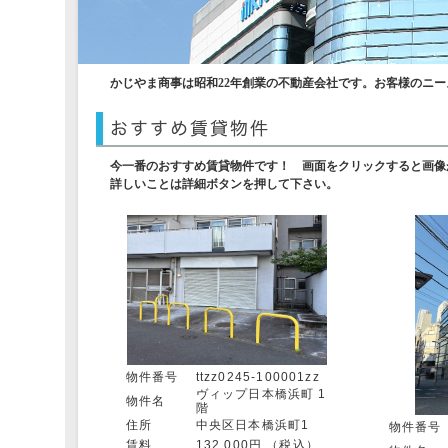
かじやま商事は昭和22年創業の不動産会社です。お客様のニー
今一番のおすすめ賃貸物件です！ 画面をクリックすると画像
詳しいことは詳細ボタンを押して下さい。
物件番号
ttzz0245-100001zz
ヴィップ日本橋浜町 1
物件名
階
住所
中央区日本橋浜町1
物件番号
賃料
132,000円 （税込）